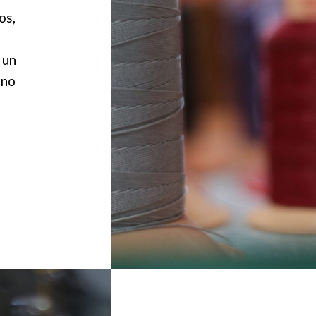
os,
 un
uno