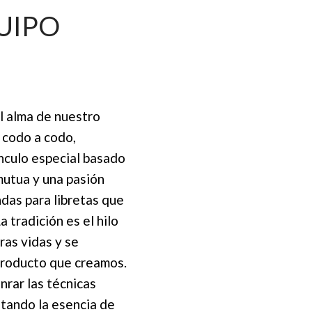
UIPO
el alma de nuestro
 codo a codo,
nculo especial basado
mutua y una pasión
das para libretas que
a tradición es el hilo
ras vidas y se
producto que creamos.
rar las técnicas
atando la esencia de