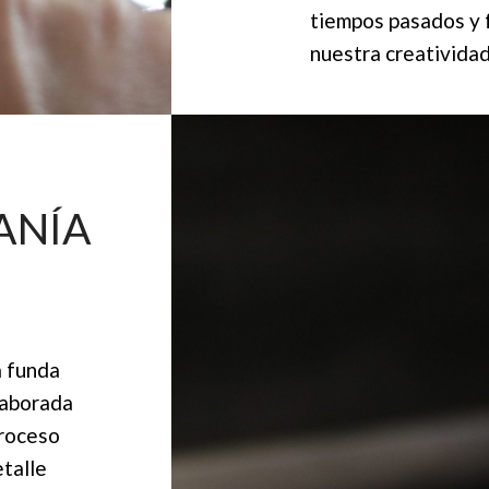
tiempos pasados y 
nuestra creativida
ANÍA
a funda
laborada
proceso
etalle