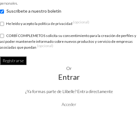
personales.
Suscríbete a nuestro boletín
(opcional)
He leído y acepto la
política de privacidad
CORBÍ COMPLEMETOS solicita su consentimiento para la creación de perfiles y
así poder mantenerle informado sobre nuevos productos y servicio de empresas
(opcional)
asociadas que puedan
Registrarse
Or
Entrar
¿Ya formas parte de Llibelle? Entra directamente
Acceder