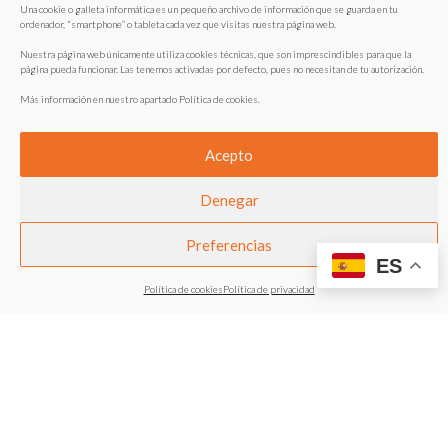
Una cookie o galleta informática es un pequeño archivo de información que se guarda en tu
ordenador, “smartphone” o tableta cada vez que visitas nuestra página web.
INFORMACIÓN SUBVENCIONES
Nuestra página web únicamente utiliza cookies técnicas, que son imprescindibles para que la
página pueda funcionar. Las tenemos activadas por defecto, pues no necesitan de tu autorización.
Más información en nuestro apartado
Política de cookies
.
Acepto
Denegar
Ayudas y subvenciones
Preferencias
TEXTOS LEGALES
ES
Política de cookies
Política de privacidad
Política de Privacidad
Aviso Legal
Política de Cookies
Política de Devoluciones