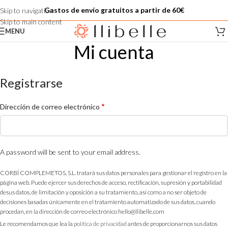
Gastos de envío gratuitos a partir de 60€
Skip to navigation
Skip to main content
MENU
Mi cuenta
Home
/
Mi cuenta
Registrarse
*
Dirección de correo electrónico
A password will be sent to your email address.
CORBÍ COMPLEMETOS, S.L. tratará sus datos personales para gestionar el registro en la
página web. Puede ejercer sus derechos de acceso, rectificación, supresión y portabilidad
desus datos, de limitación y oposición a su tratamiento, así como a no ser objeto de
decisiones basadas únicamente en el tratamiento automatizado de sus datos, cuando
procedan, en la dirección de correo electrónico hello@llibelle.com
Le recomendamos que lea la
política de privacidad
antes de proporcionarnos sus datos