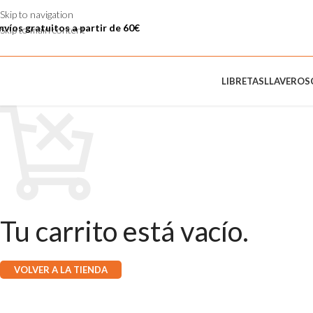
Skip to navigation
nvíos gratuitos a partir de 60€
Skip to main content
LIBRETAS
LLAVEROS
Tu carrito está vacío.
VOLVER A LA TIENDA